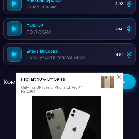
Алексей Фролов
4:08
Твоим теплом
ПИКЧИ!
2:40
ПО ЛУЖАМ
Елена Внукова
4:52
Проснуться в тёплом мире
Комментарии (0)
Добавить