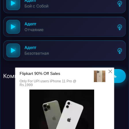
Адепт
Бой с Собой
Адепт
Отчаяние
Адепт
Безответная
Комментарии (0)
Добавить