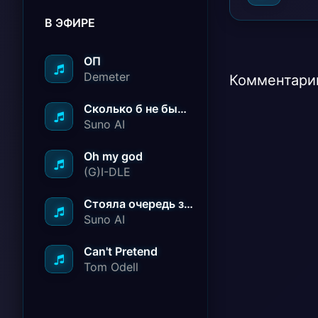
В ЭФИРЕ
ОП
Demeter
Комментарии
Сколько б не было вам лет не грустите
Suno AI
Oh my god
(G)I-DLE
Стояла очередь за радостью
Suno AI
Can't Pretend
Tom Odell