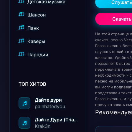
Детская музыка
Слушать
Шансон
Скачать
Панк
На этой странице
скачать песню Versa
Каверы
Глаза-океаны бесп
слушать онлайн в
Пародии
качестве. Удобный
позволяет быстро
переключать треки
необходимости - с
песню на мобильн
ТОП ХИТОВ
вы могли подпеват
представлен текст
Глаза-океаны, и л
Дайте дури
прочувствовать см
painhatedyou
Рекомендуе
Дайте Дури (Triad Remix)
Krak3n