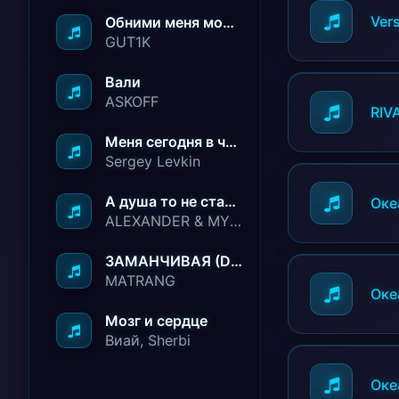
Vers
Обними меня молча ничего не говори
GUT1K
Вали
ASKOFF
RIVA
Меня сегодня в чёрный список занесли
Sergey Levkin
А душа то не стареет
Оке
ALEXANDER & MY FAMILY
ЗАМАНЧИВАЯ (Deep House Remix)
MATRANG
Оке
Мозг и сердце
Виай, Sherbi
Оке