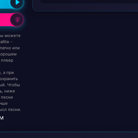
 вы можете
llite -
латно или
 хорошем
 плеер
, а при
охранить
ый. Чтобы
ь, ниже
 песни
учше
ысл песни.
м