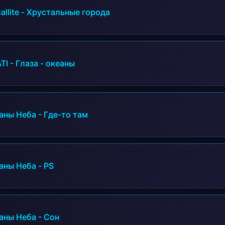
allite
-
Хрустальные города
TI
-
Глаза - океаны
аны Неба
-
Где-то там
аны Неба
-
PS
аны Неба
-
Сон