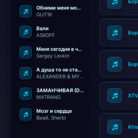
Бор
Обними меня молча ничего не говори
GUT1K
Вали
Бор
ASKOFF
Меня сегодня в чёрный список занесли
Sergey Levkin
Бор
А душа то не стареет
ALEXANDER & MY FAMILY
ЗАМАНЧИВАЯ (Deep House Remix)
XTV
MATRANG
Мозг и сердце
Виай, Sherbi
Khi