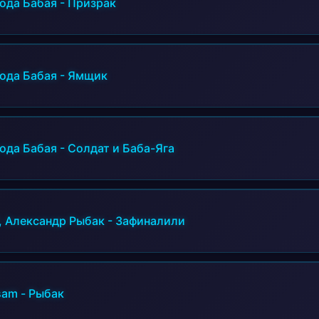
ода Бабая
-
Призрак
ода Бабая
-
Ямщик
ода Бабая
-
Солдат и Баба-Яга
, Александр Рыбак
-
Зафиналили
sam
-
Рыбак