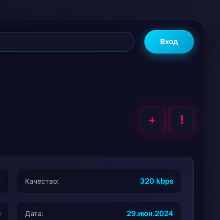
Вход
+
!
7
320 kbps
Качество:
b
29.июн.2024
Дата: