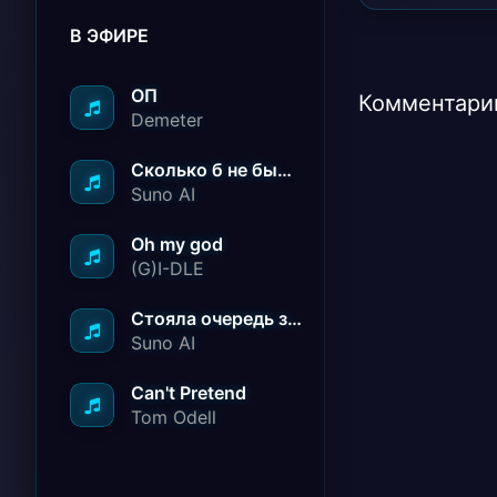
В ЭФИРЕ
ОП
Комментарии
Demeter
Сколько б не было вам лет не грустите
Suno AI
Oh my god
(G)I-DLE
Стояла очередь за радостью
Suno AI
Can't Pretend
Tom Odell