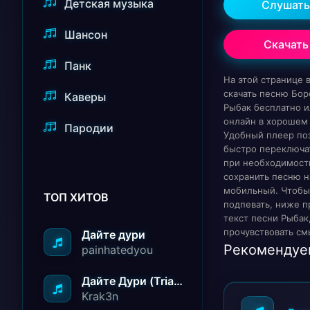
Детская музыка
Слушать
Шансон
Скачать
Панк
На этой странице
скачать песню Бор
Каверы
Рыбак бесплатно и
онлайн в хорошем 
Пародии
Удобный плеер по
быстро переключат
при необходимост
сохранить песню н
мобильный. Чтобы
ТОП ХИТОВ
подпевать, ниже п
текст песни Рыбак
прочувствовать см
Дайте дури
Рекомендуе
painhatedyou
Дайте Дури (Triad Remix)
Krak3n