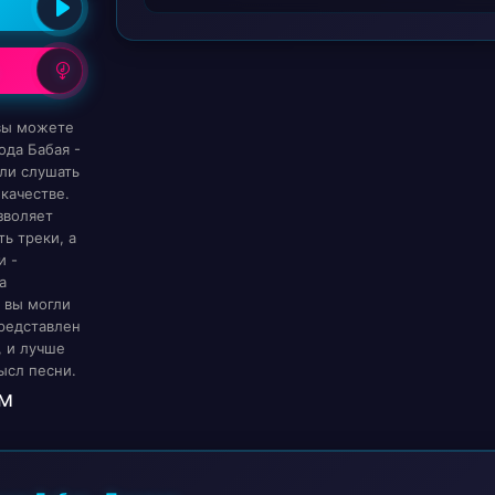
 вы можете
ода Бабая -
ли слушать
качестве.
зволяет
ь треки, а
и -
а
 вы могли
редставлен
, и лучше
ысл песни.
м