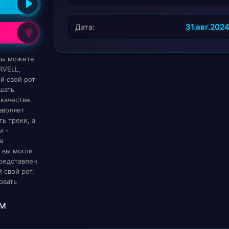
31.авг.202
Дата:
 вы можете
RVELL,
й свой рот
шать
качестве.
зволяет
ь треки, а
и -
а
 вы могли
редставлен
 свой рот,
овать
м