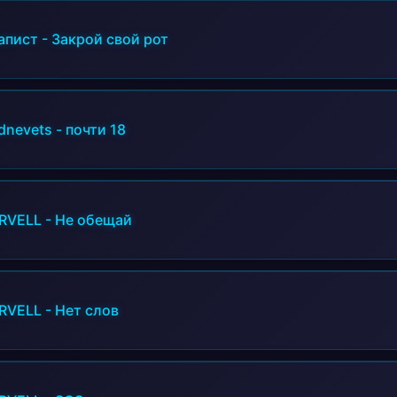
апист
-
Закрой свой рот
dnevets
-
почти 18
RVELL
-
Не обещай
RVELL
-
Нет слов