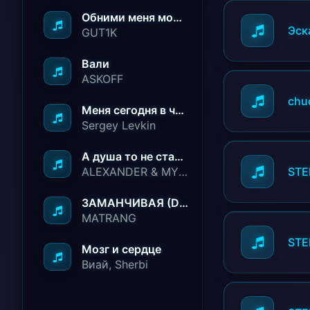
Обними меня молча ничего не говори
Эск
GUT1K
Вали
ASKOFF
chu
Меня сегодня в чёрный список занесли
Sergey Levkin
А душа то не стареет
ALEXANDER & MY FAMILY
STE
ЗАМАНЧИВАЯ (Deep House Remix)
MATRANG
STE
Мозг и сердце
Виай, Sherbi