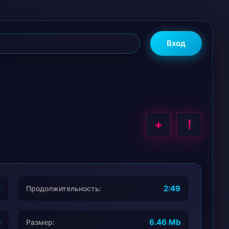
Вход
+
!
6
2:49
Продолжительность:
s
6.46 Mb
Размер: