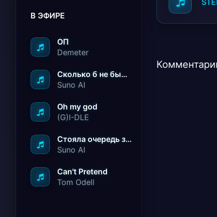
STE
В ЭФИРЕ
ОП
Demeter
Комментарии
Сколько б не было вам лет не грустите
Suno AI
Oh my god
(G)I-DLE
Стояла очередь за радостью
Suno AI
Can't Pretend
Tom Odell