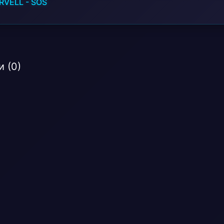
RVELL
-
SOS
 (0)