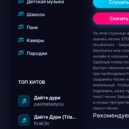
Детская музыка
Слушать
Шансон
Скачать
Панк
На этой странице
скачать песню STE
Каверы
chudnevets - Закро
бесплатно или слу
Пародии
онлайн в хорошем 
Удобный плеер по
быстро переключат
при необходимост
сохранить песню н
ТОП ХИТОВ
мобильный. Чтобы
подпевать, ниже п
текст песни Закрой
Дайте дури
и лучше прочувств
painhatedyou
смысл песни.
Рекомендуе
Дайте Дури (Triad Remix)
Krak3n