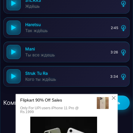
S1LAX3
Ждёшь
Haretsu
2:45
Так ждёшь
Mani
3:26
Ты все ждешь
Struk Tu Ra
3:34
Кого ты ждёшь
Комментарии (0)
Добавить