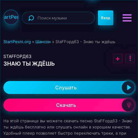
StartPesni
Вход
StartPesni.org
»
Шансон
» StaFFорд63 - Знаю ты ждёшь
STAFFОРД63
+
!
ЗНАЮ ТЫ ЖДЁШЬ
Слушать
Скачать
На этой странице вы можете скачать песню StaFFорд63 - Знаю
ты ждёшь бесплатно или слушать онлайн в хорошем качестве.
Удобный плеер позволяет быстро переключать треки, а при