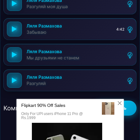
Ляля Размахова
Разгуляй моя душа
Ляля Размахова
4:42
Забываю
Ляля Размахова
Мы друзьями не станем
Ляля Размахова
Разгуляй
Комментарии (0)
Добавить