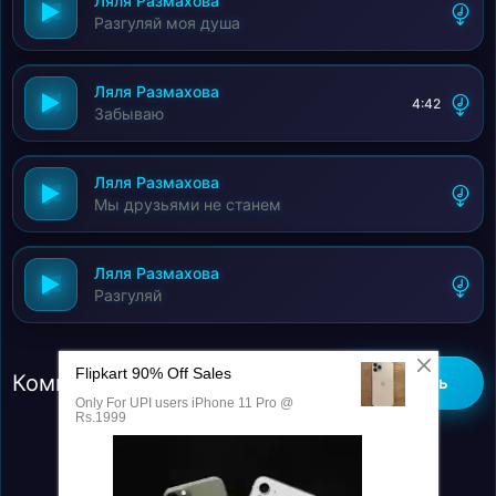
Ляля Размахова
Разгуляй моя душа
Ляля Размахова
4:42
Забываю
Ляля Размахова
Мы друзьями не станем
Ляля Размахова
Разгуляй
Комментарии (0)
Добавить