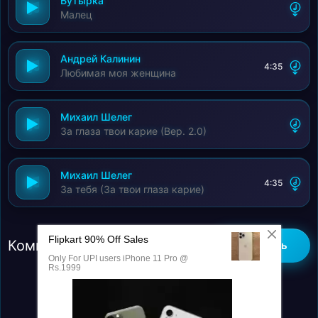
Бутырка
Малец
Андрей Калинин
4:35
Любимая моя женщина
Михаил Шелег
За глаза твои карие (Вер. 2.0)
Михаил Шелег
4:35
За тебя (За твои глаза карие)
Комментарии (0)
Добавить