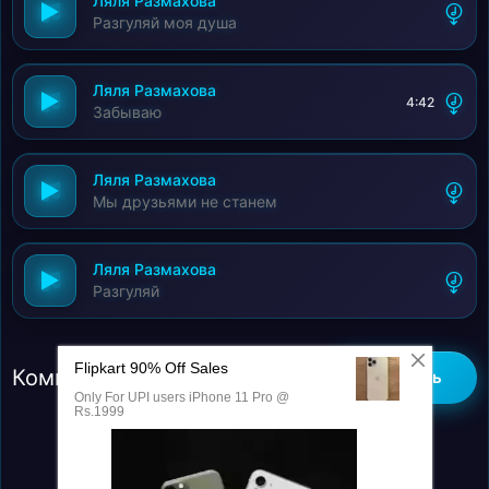
Ляля Размахова
Разгуляй моя душа
Ляля Размахова
4:42
Забываю
Ляля Размахова
Мы друзьями не станем
Ляля Размахова
Разгуляй
Комментарии (0)
Добавить