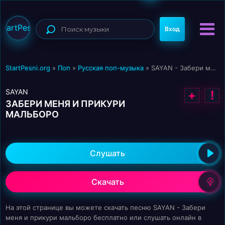
StartPesni
Вход
StartPesni.org
»
Поп
»
Русская поп-музыка
» SAYAN - Забери меня и прикури мальборо
SAYAN
+
!
ЗАБЕРИ МЕНЯ И ПРИКУРИ
МАЛЬБОРО
Слушать
Скачать
На этой странице вы можете скачать песню SAYAN - Забери
меня и прикури мальборо бесплатно или слушать онлайн в