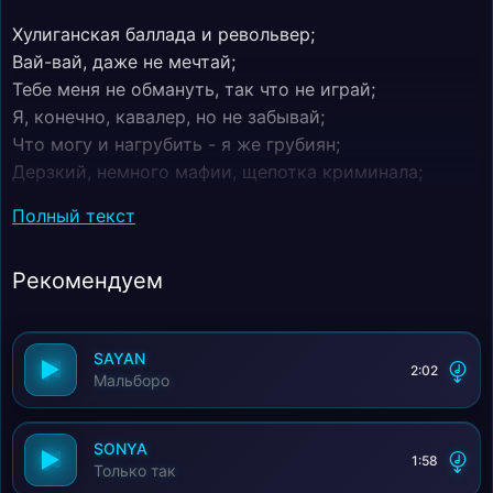
Хулиганская баллада и револьвер;
Вай-вай, даже не мечтай;
Тебе меня не обмануть, так что не играй;
Я, конечно, кавалер, но не забывай;
Что могу и нагрубить - я же грубиян;
Дерзкий, немного мафии, щепотка криминала;
С тобою все хотят, но ты так устала!
Полный текст
Рекомендуем
SAYAN
2:02
Мальборо
SONYA
1:58
Только так