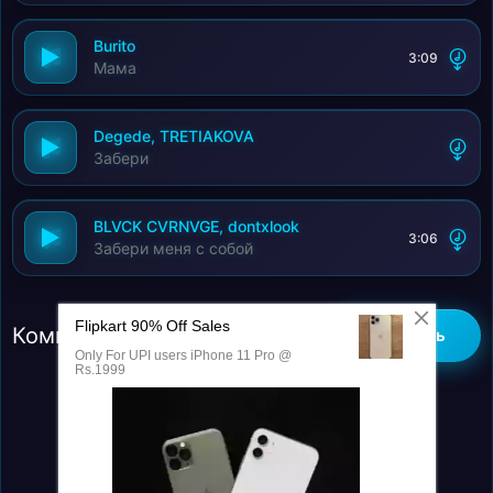
Burito
3:09
Мама
Degede, TRETIAKOVA
Забери
BLVCK CVRNVGE, dontxlook
3:06
Забери меня с собой
Комментарии (0)
Добавить