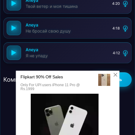
Aneya
4:20
Твой ветер и моя тишина
Aneya
4:18
Не бросай свою душу
Aneya
4:12
Я не упаду
Комментарии (0)
Добавить