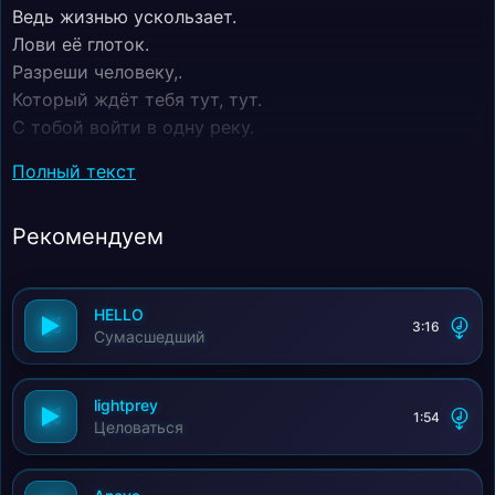
Ведь жизнью ускользает.
Лови её глоток.
Разреши человеку,.
Который ждёт тебя тут, тут.
С тобой войти в одну реку.
Глазами сердца скажи ему!
Полный текст
Рекомендуем
HELLO
3:16
Сумасшедший
lightprey
1:54
Целоваться