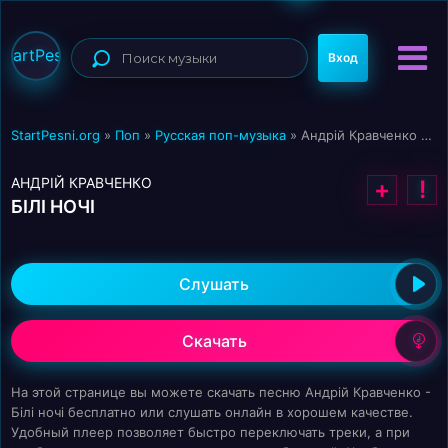
StartPesni
Вход
StartPesni.org
»
Поп
»
Русская поп-музыка
» Андрій Кравченко - Білі ночі
АНДРІЙ КРАВЧЕНКО
+
!
БІЛІ НОЧІ
Слушать
Скачать
На этой странице вы можете скачать песню Андрій Кравченко -
Білі ночі бесплатно или слушать онлайн в хорошем качестве.
Удобный плеер позволяет быстро переключать треки, а при