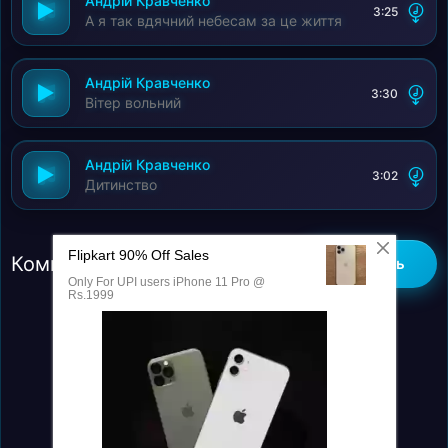
Андрій Кравченко
3:25
А я так вдячний небесам за це життя
Андрій Кравченко
3:30
Вітер вольний
Андрій Кравченко
3:02
Дитинство
Комментарии (0)
Добавить