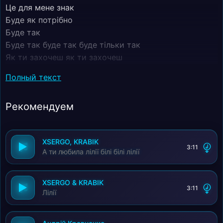
Це для мене знак
Буде як потрібно
Буде так
Буде так буде так буде тільки так
Як ти захочеш як ти захочеш
Буде так буде так буде тільки так
Полный текст
Білі ночі білі ночі
А над нами місяць
Рекомендуем
Небокрай спіймав
Все у нас збулося
Так як я казав
XSERGO, KRABIK
3:11
А ти любила лілії білі білі лілії
XSERGO & KRABIK
3:11
Лілії